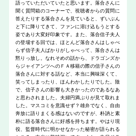
語っていただいていたと思います。落合さんに
聞く質問箱のコーナーで、視聴者からの質問に
答えたりする落合さんを見ていると、ずいぶん
と下に降りてきて、ファンに溶け込もうとする
姿であり大変好印象です。また、落合信子夫人
の登場する回では、ほとんど落合さんはしゃべ
らず信子夫人ばかりがしゃべって、落合さんは
黙りっ放し。なれそめの話から、ドラゴンズか
らジャイアンツへのＦＡ移籍の際の信子さんの
落合さんに対する話など、本当に興味深くて、
笑ってしまったり、ほんわかしたりでした。陰
で、信子さんの影響も大きかったのであるなあ
と思わされました。夫婦円満ぶりが見て取れま
した。マスコミを意識せず？雄弁でなく、自由
奔放に語りまくる感はないのですが、朴訥と素
朴に語る落合さんに好感を持ちます。やはり現
役、監督時代に明かせなかった秘密が語られる