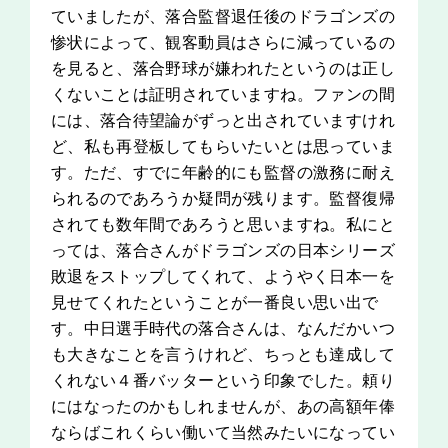
ていましたが、落合監督退任後のドラゴンズの
惨状によって、観客動員はさらに減っているの
を見ると、落合野球が嫌われたというのは正し
くないことは証明されていますね。ファンの間
には、落合待望論がずっと出されていますけれ
ど、私も再登板してもらいたいとは思っていま
す。ただ、すでに年齢的にも監督の激務に耐え
られるのであろうか疑問が残ります。監督復帰
されても数年間であろうと思いますね。私にと
っては、落合さんがドラゴンズの日本シリーズ
敗退をストップしてくれて、ようやく日本一を
見せてくれたということが一番良い思い出で
す。中日選手時代の落合さんは、なんだかいつ
も大きなことを言うけれど、ちっとも達成して
くれない４番バッターという印象でした。頼り
にはなったのかもしれませんが、あの高額年俸
ならばこれくらい働いて当然みたいになってい