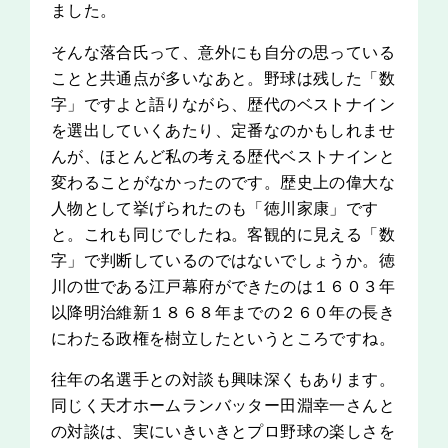
ました。
そんな落合氏って、意外にも自分の思っている
ことと共通点が多いなあと。野球は残した「数
字」ですよと語りながら、歴代のベストナイン
を選出していくあたり、定番なのかもしれませ
んが、ほとんど私の考える歴代ベストナインと
変わることがなかったのです。歴史上の偉大な
人物として挙げられたのも「徳川家康」です
と。これも同じでしたね。客観的に見える「数
字」で判断しているのではないでしょうか。徳
川の世である江戸幕府ができたのは１６０３年
以降明治維新１８６８年までの２６０年の長き
にわたる政権を樹立したというところですね。
往年の名選手との対談も興味深くもあります。
同じく天才ホームランバッター田淵幸一さんと
の対談は、実にいきいきとプロ野球の楽しさを