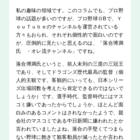
私の趣味の領域です。このコラムでも、プロ野
球の話題が多いのですが、プロ野球ＯBで、Ｙ
ｏｕＴｕｂｅのチャンネルを運営されている
方々もおられ、それぞれ個性的で面白いのです
が、圧倒的に見たいと思えるのは、「落合博満
氏 ・オレ流チャンネル」ですね。
落合博満氏というと、前人未到の三度の三冠王
であり、そしてドラゴンズ歴代最高の監督（個
人的主観です。客観的にいっても、日本シリー
ズ出場回数を考えたら肯定できるのではないで
しょうか）です。選手時代、監督時代にはマス
コミ嫌いであったからでしょうか、ほとんど面
白みのあるコメントはされなかったようで、親
会社のマスコミである中日新聞に嫌われたとか
言われていましたよね。落合の手堅くてつまら
ない野球に飽きて観客動員が減ったとか言われ