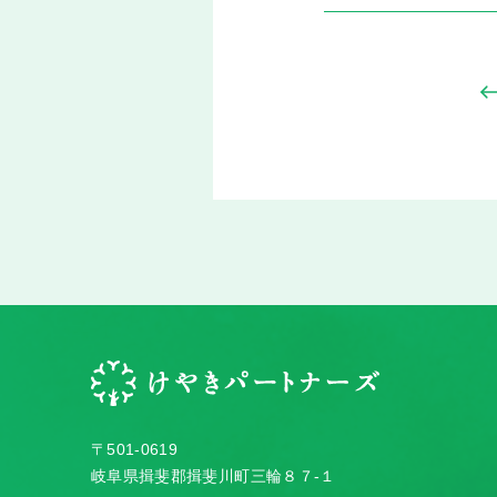
〒501-0619
岐阜県揖斐郡揖斐川町三輪８７-１