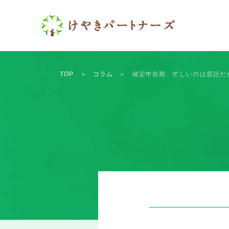
TOP
＞
コラム
＞
確定申告期、忙しいのは昔話だ