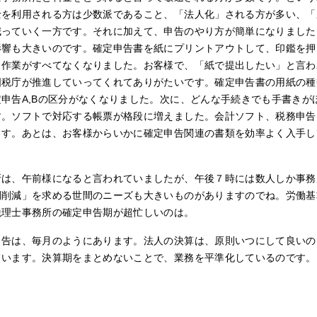
士を利用される方は少数派であること、「法人化」される方が多い、「
減っていく一方です。それに加えて、申告のやり方が簡単になりました
影響も大きいのです。確定申告書を紙にプリントアウトして、印鑑を押
う作業がすべてなくなりました。お客様で、「紙で提出したい」と言わ
国税庁が推進していってくれてありがたいです。確定申告書の用紙の種
申告A,Bの区分がなくなりました。次に、どんな手続きでも手書きが
す。ソフトで対応する帳票が格段に増えました。会計ソフト、税務申告
ます。あとは、お客様からいかに確定申告関連の書類を効率よく入手し
所は、午前様になると言われていましたが、午後７時には数人しか事務
間削減」を求める世間のニーズも大きいものがありますのでね。労働基
税理士事務所の確定申告期が超忙しいのは。
申告は、毎月のようにあります。法人の決算は、原則いつにして良いの
ています。決算期をまとめないことで、業務を平準化しているのです。