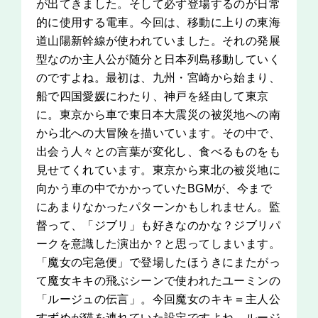
が出てきました。そして必ず登場するのが日常
的に使用する電車。今回は、移動に上りの東海
道山陽新幹線が使われていました。それの発展
型なのか主人公が随分と日本列島移動していく
のですよね。最初は、九州・宮崎から始まり、
船で四国愛媛にわたり、神戸を経由して東京
に。東京から車で東日本大震災の被災地への南
から北への大冒険を描いています。その中で、
出会う人々との言葉が変化し、食べるものをも
見せてくれています。東京から東北の被災地に
向かう車の中でかかっていたBGMが、今まで
にあまりなかったパターンかもしれません。監
督って、「ジブリ」も好きなのかな？ジブリパ
ークを意識した演出か？と思ってしまいます。
「魔女の宅急便」で登場したほうきにまたがっ
て魔女キキの飛ぶシーンで使われたユーミンの
「ルージュの伝言」。今回魔女のキキ＝主人公
すずめが猫を連れていた設定ですよね。ルージ