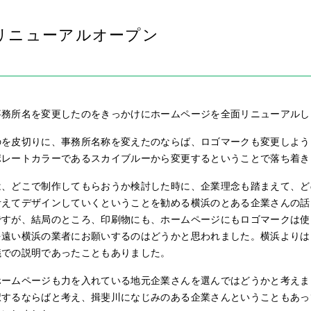
リニューアルオープン
事務所名を変更したのをきっかけにホームページを全面リニューアルし
を皮切りに、事務所名称を変えたのならば、ロゴマークも変更しようと
ポレートカラーであるスカイブルーから変更するということで落ち着き
は、どこで制作してもらおうか検討した時に、企業理念も踏まえて、ど
考えてデザインしていくということを勧める横浜のとある企業さんの話
ですが、結局のところ、印刷物にも、ホームページにもロゴマークは使
を遠い横浜の業者にお願いするのはどうかと思われました。横浜よりは
議での説明であったこともありました。
ホームページも力を入れている地元企業さんを選んではどうかと考えま
択するならばと考え、揖斐川になじみのある企業さんということもあっ