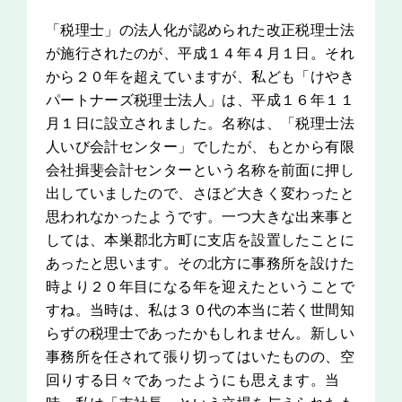
「税理士」の法人化が認められた改正税理士法
が施行されたのが、平成１４年４月１日。それ
から２０年を超えていますが、私ども「けやき
パートナーズ税理士法人」は、平成１６年１１
月１日に設立されました。名称は、「税理士法
人いび会計センター」でしたが、もとから有限
会社揖斐会計センターという名称を前面に押し
出していましたので、さほど大きく変わったと
思われなかったようです。一つ大きな出来事と
しては、本巣郡北方町に支店を設置したことに
あったと思います。その北方に事務所を設けた
時より２０年目になる年を迎えたということで
すね。当時は、私は３０代の本当に若く世間知
らずの税理士であったかもしれません。新しい
事務所を任されて張り切ってはいたものの、空
回りする日々であったようにも思えます。当