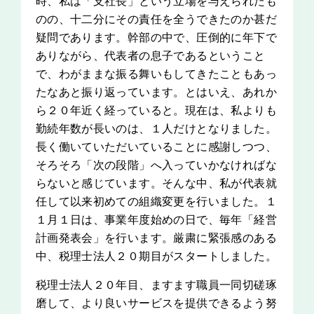
時、私は「支社長」という立場を与えられたも
のの、十二分にその責任を全うできたのか甚だ
疑問であります。幹部の中で、圧倒的に年下で
ありながら、代表者の息子であるということ
で、わがままな振る舞いもしてきたこともあっ
たなあと振り返っています。とはいえ、あれか
ら２０年近く経っていると。現在は、私よりも
勤続年数が長いのは、１人だけとなりました。
長く働いていただいていることに感謝しつつ、
そろそろ「次の段階」へ入っていかなければな
らないと感じています。そんな中、私が代表就
任して以来初めての組織変更を行いました。１
１月１日は、事業年度始めの日で、毎年「経営
計画発表会」を行います。厳粛に緊張感のある
中、税理士法人２０期目がスタートしました。
税理士法人２０年目、ますます職員一同切磋琢
磨して、より良いサービスを提供できるよう努