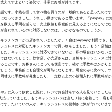
大丈夫ですよという姿勢で、非常に好感が持てます。
話です。小銭を握って食べ物を買うのが一般的であると思ったのですが、
になってきました。うれしい動きであると思います。「paypay」に
銭を数える手間を減らせ、売上数値も客観的に見えるようになるではな
スが言われているのに対応しないのは、いかがなものでしょうか。
キッチンカーが出店されていましたが、１台はpaypayが利用でき、
ッシュレスに対応したキッチンカーで買い物をしました。もう１店舗は
ました。キャッシュレスに対応できていないと、私の場合はいかないと
けではないでしょう。飲食店、小売店さんは、当然キャッシュレスに対
せることです。お客さんにとっても便宜です。確かに手数料はかかりま
でしょう。事務的にも合理化が可能になります。現金のみに比べて、つ
、両替えに手数料が発生したり、一定数以上の小銭預入れに手数料がか
つや」に入って飲食した際に、レジでお会計をする人を見ていましたら
て支払っていました。もうキャッシュレスは当たり前に定着して、店も
のです。たいていの人が、キャッシュレスの便利さに気が付いています