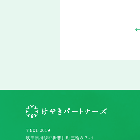
〒501-0619
岐阜県揖斐郡揖斐川町三輪８７-１