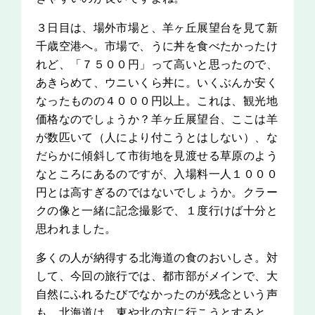
３日目は、場外市場と、羊ヶ丘展望台を見て新
千歳空港へ。市場で、うに丼を食べたかったけ
れど、「７５００円」って高いと思ったので、
あきらめて、ウニいくら丼に。いくぶんか安く
なったものの４０００円以上。これは、観光地
価格なのでしょうか？羊ヶ丘展望台、ここは羊
が数匹いて（人により付こうとはしない）、な
だらかに傾斜して市街地を見渡せる草原のよう
なところにあるのですが、入場料一人１０００
円とは高すぎるのではないでしょうか。クラー
クの像と一緒に記念撮影で、１度行けば十分と
思われました。
多くの人が納得する北海道の食のおいしさ。対
して、今回の旅行では、都市部がメインで、大
自然にふれるたびでなかったのが残念という声
も。北海道は、東や北の方に行こうとすると、