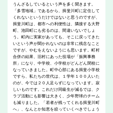
うんざるしているという声を多く聞きます。
「多雪地域」であるから、揖斐川町に定住して
くれないというだけではないと思うのですが、
揖斐川町は、都市への利便性は、隣接する大野
町、池田町にも劣るのは、間違いないでしょ
う。町内に実家があっても、そこに戻ってきた
いという声が聞かれないのは非常に残念なこと
ですが、やむをえないようにも思います。町村
合併の結果、旧村にあった役場が「振興事務
所」になり、中学校、小学校がどんどん閉校に
なっていきました。町中心部にある揖斐小学校
ですら、私たちの世代は、１学年１００人いた
のが、今では２０人足らずになっています。寂
しいものです。これだけ同級生が減るでは、ク
ラブ活動にも影響は大きく、少年野球のチーム
も減りました。「若者が残ってくれる揖斐川町
へ」、なんとか知恵を絞っていくべきでしょう