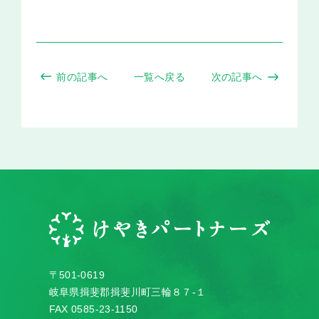
前の記事へ
一覧へ戻る
次の記事へ
〒501-0619
岐阜県揖斐郡揖斐川町三輪８７-１
FAX 0585-23-1150