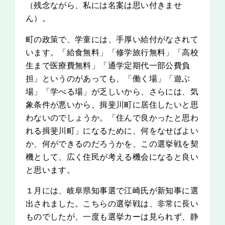
（残念ながら、私には名案は思い付きませ
ん）。
町の政策で、学童には、手厚い給付がなされて
います。「給食無料」「修学旅行無料」「高校
生まで医療費無料」「通学定期代一部公費負
担」というのがあっても、「働く場」「遊ぶ
場」「学べる場」が乏しいから、さらには、気
象条件が悪いから、揖斐川町に居住したいと思
わないのでしょうか。「住んで良かったと思わ
れる揖斐川町」になるために、何をなせばよい
か、何ができるのだろうかを、この選挙戦を契
機として、広く住民が考える機会になると良い
と思います。
１月には、岐阜県知事選で江崎氏が新知事に選
出されました。こちらの選挙戦は、非常に長い
ものでしたが、一度も選挙カーは見られず、静