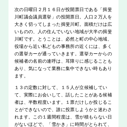
次の日曜日２月１６日が投開票日である「揖斐
川町議会議員選挙」の投開票日。人口２万人を
大きく切ってしまった揖斐川町。面積だけは広
いものの、人の住んでいない地域が大半の揖斐
川町です。とうことは、必然と町の中心地域、
役場から近い私どもの事務所の近くには、多く
の選挙カーが通っていきます。選挙カーからの
候補者の名前の連呼は、耳障りに感じることも
あり、気になって業務に集中できない時もあり
ます。
１３の定数に対して、１５人が立候補してい
て、実際にお会いして、話したことがある候補
者は、半数程度います。１票だけしか投じるこ
とができないので、誰に投票しようかと迷わさ
れます。この１週間程度は、雪が積もらない日
がないほどで、「雪かき」に時間がとられて、