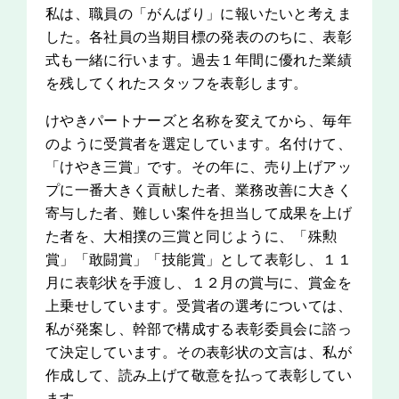
私は、職員の「がんばり」に報いたいと考えま
した。各社員の当期目標の発表ののちに、表彰
式も一緒に行います。過去１年間に優れた業績
を残してくれたスタッフを表彰します。
けやきパートナーズと名称を変えてから、毎年
のように受賞者を選定しています。名付けて、
「けやき三賞」です。その年に、売り上げアッ
プに一番大きく貢献した者、業務改善に大きく
寄与した者、難しい案件を担当して成果を上げ
た者を、大相撲の三賞と同じように、「殊勲
賞」「敢闘賞」「技能賞」として表彰し、１１
月に表彰状を手渡し、１２月の賞与に、賞金を
上乗せしています。受賞者の選考については、
私が発案し、幹部で構成する表彰委員会に諮っ
て決定しています。その表彰状の文言は、私が
作成して、読み上げて敬意を払って表彰してい
ます。