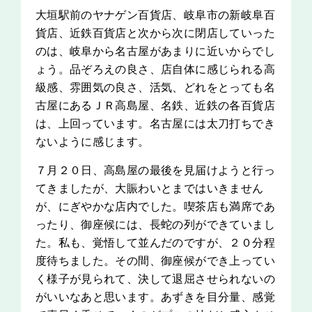
大垣駅前のヤナゲン百貨店、岐阜市の新岐阜百
貨店、近鉄百貨店と次から次に閉店していった
のは、岐阜から名古屋があまりに近いからでし
ょう。品ぞろえの良さ、店自体に感じられる高
級感、雰囲気の良さ、活気、どれをとっても名
古屋にあるＪＲ高島屋、名鉄、近鉄の各百貨店
は、上回っています。名古屋には太刀打ちでき
ないように感じます。
７月２０日、高島屋の最後を見届けようと行っ
てきましたが、大賑わいとまではいきません
が、にぎやかな店内でした。喫茶店も満席であ
ったり、御座候には、長蛇の列ができていまし
た。私も、覚悟して並んだのですが、２０分程
度待ちました。その間、御座候ができ上ってい
く様子が見られて、決して退屈させられないの
がいいなあと思います。あずきを目分量、感覚