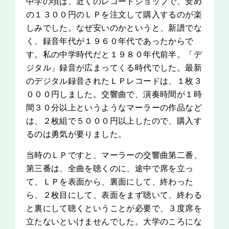
中学の頃は、近くのレコードショップで、安め
の１３００円のＬＰを注文して購入するのが楽
しみでした。なぜ安いのかというと、新譜でな
く、録音年代が１９６０年代であったからで
す。私の中学時代だと１９８０年代前半。「デ
ジタル」録音が広まってくる時代でした。最新
のデジタル録音されたＬＰレコードは、１枚３
０００円しました。交響曲で、演奏時間が１時
間３０分以上というようなマーラーの作品など
は、２枚組で５０００円以上したので、購入す
るのは勇気が要りました。
当時のＬＰですと、マーラーの交響曲第二番、
第三番は、全曲を聴くのに、途中で席を立っ
て、ＬＰを表面から、裏面にして、終わった
ら、２枚目にして、表面をまず聴いて、終わる
と裏にして聴くということが必要で、３度席を
立たないといけませんでした。大学のころにな