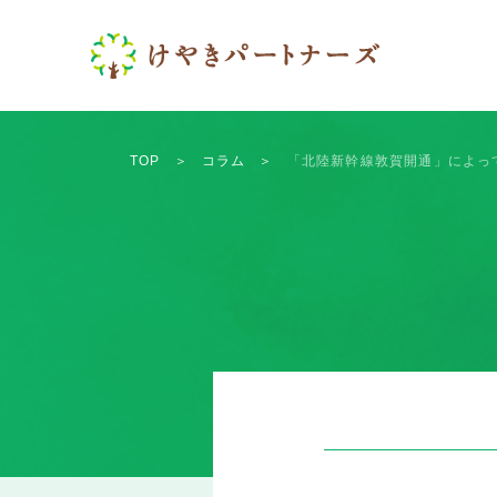
TOP
＞
コラム
＞
「北陸新幹線敦賀開通」によっ