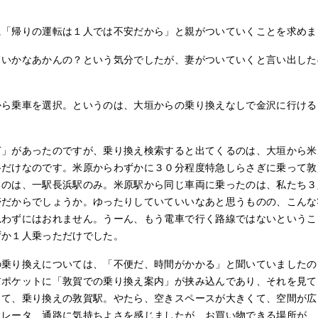
に「帰りの運転は１人では不安だから」と親がついていくことを求めま
ていかなあかんの？という気分でしたが、妻がついていくと言い出した
から乗車を選択。というのは、大垣からの乗り換えなしで金沢に行ける
ぎ」があったのですが、乗り換え検索すると出てくるのは、大垣から米
路だけなのです。米原からわずかに３０分程度特急しらさぎに乗って敦
るのは、一駅長浜駅のみ。米原駅から同じ車両に乗ったのは、私たち３
帯だからでしょうか。ゆったりしていていいなあと思うものの、こんな
思わずにはおれません。うーん、もう電車で行く路線ではないというこ
ずか１人乗っただけでした。
の乗り換えについては、「不便だ、時間がかかる」と聞いていましたの
前ポケットに「敦賀での乗り換え案内」が挟み込んであり、それを見て
さて、乗り換えの敦賀駅。やたら、空きスペースが大きくて、空間が広
カレータ、通路に気持ちよさを感じましたが、お買い物できる場所が、