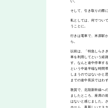
い。
そして、引き取りの際
私としては、何でつい
うことに。
行きは電車で、米原駅
ら。
以前は、「特急しらさ
車を利用してという経
す。なんと途中停車す
という中途半端な時間
しまうのではないかと
までの途中長浜ではわ
敦賀で、北陸新幹線へ
ましたところ、座席の
はないと感じました。
ホーム、真新しいエス