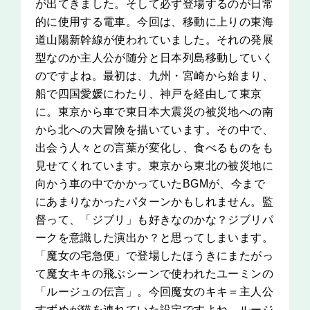
が出てきました。そして必ず登場するのが日常
的に使用する電車。今回は、移動に上りの東海
道山陽新幹線が使われていました。それの発展
型なのか主人公が随分と日本列島移動していく
のですよね。最初は、九州・宮崎から始まり、
船で四国愛媛にわたり、神戸を経由して東京
に。東京から車で東日本大震災の被災地への南
から北への大冒険を描いています。その中で、
出会う人々との言葉が変化し、食べるものをも
見せてくれています。東京から東北の被災地に
向かう車の中でかかっていたBGMが、今まで
にあまりなかったパターンかもしれません。監
督って、「ジブリ」も好きなのかな？ジブリパ
ークを意識した演出か？と思ってしまいます。
「魔女の宅急便」で登場したほうきにまたがっ
て魔女キキの飛ぶシーンで使われたユーミンの
「ルージュの伝言」。今回魔女のキキ＝主人公
すずめが猫を連れていた設定ですよね。ルージ