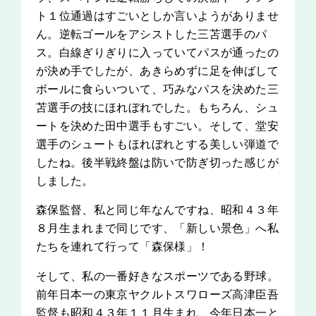
ト１位通過はすごいとしか言いようがありませ
ん。逆転ゴールをアシストした三苫選手のパ
ス。白線ぎりぎりに入っていてパスが通ったの
が決め手でしたが、あきらめずに足を伸ばして
ボールに食らいついて、巧みなパスを決めた三
苫選手の技にほれぼれでした。もちろん、シュ
ートを決めた田中選手もすごい。そして、堂安
選手のシュートもほれぼれとする美しい弾道で
したね。後半戦終盤は防いで防ぎ切った感じが
しました。
森保監督、私と同じ年なんですね、昭和４３年
８月生まれまで同じです、「新しい景色」へ私
たちを連れて行って「森保様」！
そして、私の一番好きなスポーツである野球。
前年日本一の東京ヤクルトスワローズ高津臣吾
監督も昭和４３年１１月生まれ、今年日本一と