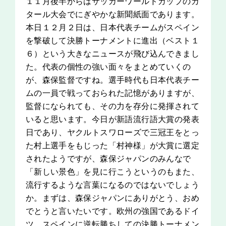
１１月後半からはサッカーワールドカップのカ
タール大会でにぎやかな新聞紙面であります。
本日１２月２日は、日本代表チームがスペイン
を撃破して決勝トーナメントに進出（ベスト１
６）という大きなニュースが飛び込んできまし
た。代表の個性の強い面々をまとめていくの
が、森保監督ですね。選手時代も日本代表チー
ムの一員で戦っておられた記憶がありますが、
監督になられても、その力を存分に発揮されて
いると思います。今日が新語流行語大賞の発表
日であり、ヤクルトスワローズで三冠王をとっ
た村上選手をもじった「村神様」が大賞に選定
されたようですが、森保ジャパンのみんなで
「新しい景色」を見に行こうというのもまた、
流行するような言葉になるのではないでしょう
か。まずは、森保ジャパンにありがとう、おめ
でとうと言いたいです。欧州の強国であるドイ
ツ、スペインに逆転勝ちしての決勝トーナメン