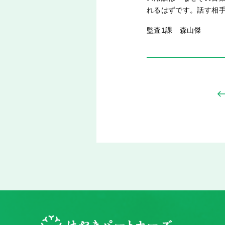
れるはずです。話す相
監査1課 森山傑