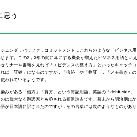
に思う
アジェンダ，バッファ，コミットメント…これらのような「ビジネス用
じます。この2，3年の間に耳にする機会が増えたビジネス用語とい
のセミナーや書籍を見れば「エビデンスの整え方」といったキャッチコ
すれば「証拠」になるのですが，「痕跡」や「物証」，「メモ書き」の
ざ使われているようです。
がある「借方」「貸方」という簿記用語。英語の「debit-side」「cre
たのは偉大なる翻訳家とも称される福沢諭吉です。幕末から明治期にか
来語が日本語に訳されたのですが，その言葉には次のようなものがあり