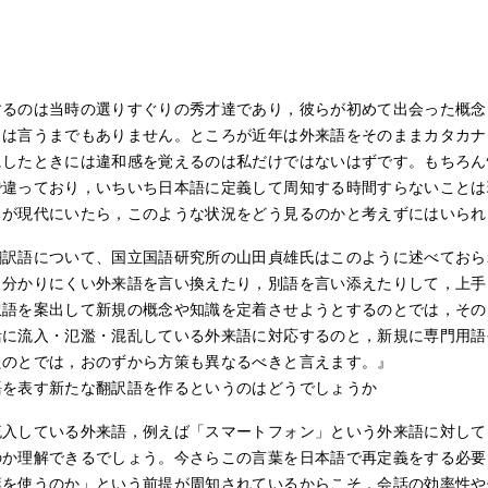
するのは当時の選りすぐりの秀才達であり，彼らが初めて出会った概念
さは言うまでもありません。ところが近年は外来語をそのままカタカナ
にしたときには違和感を覚えるのは私だけではないはずです。もちろん
で違っており，いちいち日本語に定義して周知する時間すらないことは
ちが現代にいたら，このような状況をどう見るのかと考えずにはいられ
翻訳語について、国立国語研究所の山田貞雄氏はこのように述べておら
，分かりにくい外来語を言い換えたり，別語を言い添えたりして，上手
訳語を案出して新規の概念や知識を定着させようとするのとでは，その
活に流入・氾濫・混乱している外来語に対応するのと，新規に専門用語
たのとでは，おのずから方策も異なるべきと言えます。』
語を表す新たな翻訳語を作るというのはどうでしょうか
流入している外来語，例えば「スマートフォン」という外来語に対して
のか理解できるでしょう。今さらこの言葉を日本語で再定義をする必要
葉を使うのか」という前提が周知されているからこそ，会話の効率性や