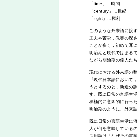
「time」…時間
「century」…世紀
「right」…権利
このような外来語に接
工夫や苦労，教養の深
ことが多く，初めて耳
明治期と現代ではまる
ながら明治期の偉人た
現代における外来語の
『現代日本語において
うとするのと，新造の
す。既に日常の言語生
積極的に意図的に行っ
明治期のように、外来
既に日常の言語生活に
人が何を意味している
ス用語は「なぜその言